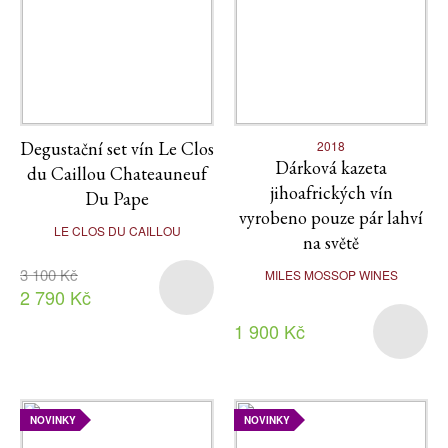
Degustační set vín Le Clos
2018
Dárková kazeta
du Caillou Chateauneuf
jihoafrických vín
Du Pape
vyrobeno pouze pár lahví
LE CLOS DU CAILLOU
na světě
3 100 Kč
MILES MOSSOP WINES
2 790 Kč
1 900 Kč
NOVINKY
NOVINKY