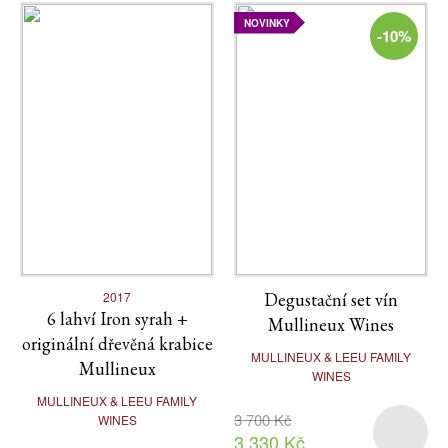
NOVINKY
-10%
2017
Degustační set vín
6 lahví Iron syrah +
Mullineux Wines
originální dřevěná krabice
MULLINEUX & LEEU FAMILY
Mullineux
WINES
MULLINEUX & LEEU FAMILY
3 700 Kč
WINES
3 330 Kč