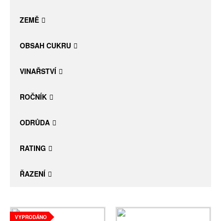
Daniel Pesat Wine
ZEMĚ
Blog
OBSAH CUKRU
Letní vína
VINAŘSTVÍ
ROČNÍK
ODRŮDA
RATING
ŘAZENÍ
VYPRODÁNO