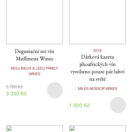
Degustační set vín
2018
Dárková kazeta
Mullineux Wines
jihoafrických vín
MULLINEUX & LEEU FAMILY
vyrobeno pouze pár lahví
WINES
na světě
3 700 Kč
MILES MOSSOP WINES
3 330 Kč
1 900 Kč