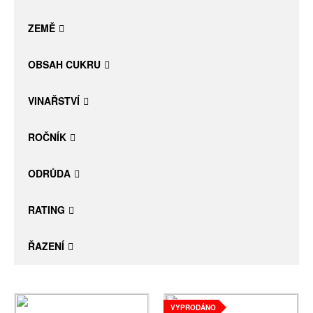
Daniel Pesat Wine
ZEMĚ
Blog
OBSAH CUKRU
Letní vína
VINAŘSTVÍ
ROČNÍK
ODRŮDA
RATING
ŘAZENÍ
VYPRODÁNO