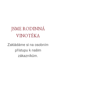
JSME RODINNÁ
VINOTÉKA
Zakládáme si na osobním
přístupu k našim
zákazníkům.
O nás
Vše o nákupu