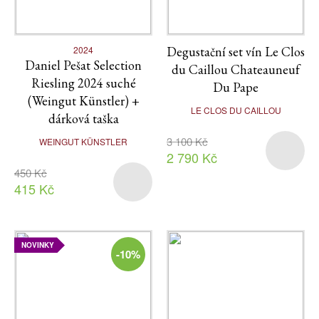
2024
Degustační set vín Le Clos
Daniel Pešat Selection
du Caillou Chateauneuf
Riesling 2024 suché
Du Pape
(Weingut Künstler) +
LE CLOS DU CAILLOU
dárková taška
3 100 Kč
WEINGUT KÜNSTLER
2 790 Kč
450 Kč
415 Kč
NOVINKY
-10%