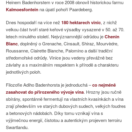
Heinem Badenhorstem v roce 2008 obnovil historickou farmu
Kalmoesfontein
na úpatí pohoří Paardeberg.
Dnes hospodaří na více než
180 hektarech vinic
, z nichž
velkou část tvoří staré keřové výsadby vysazené v 50. až 70.
letech minulého století. Nejvýznamnější odrůdou je
Chenin
Blanc
, doplněný o Grenache, Cinsault, Shiraz, Mourvèdre,
Roussanne, Clairette Blanche, Palomino a další tradiční
středomořské odrůdy. Vinice jsou vedeny převážně bez
závlahy a s maximálním respektem k přírodě a charakteru
jednotlivých poloh.
Filozofie Adiho Badenhorsta je jednoduchá –
co nejméně
zasahovat do přirozeného vývoje vína
. Hrozny jsou ručně
sbírány, spontánně fermentují na vlastních kvasinkách a vína
zrají především ve starých dubových sudech, velkých foudres
a betonových nádobách. Díky tomu vznikají vína s
výjimečnou energií, čistotou a autentickým projevem terroiru
Swartlandu.