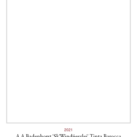
2021
A A Badenhorst 'Sk'Windjiesvlei' Tinta Barocca