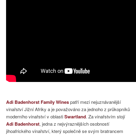
Adi Badenhorst Family Wines
patří mezi nejuznávanější
vinařství Jižní Afriky a je považováno za jednoho z průkopníků
moderního vinařství v oblasti
Swartland
. Za vinařstvím stojí
Adi Badenhorst
, jedna z nejvýraznějších osobností
jihoafrického vinařství, který společně se svým bratrancem