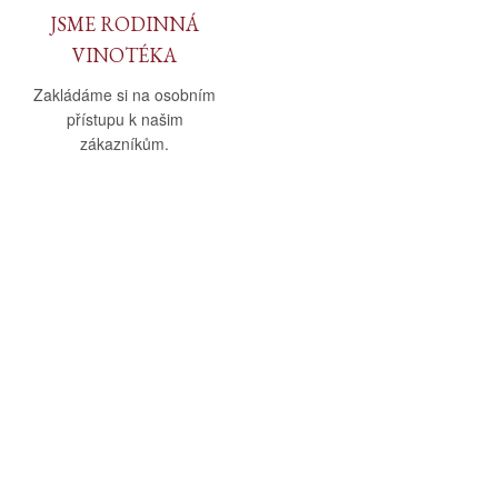
JSME RODINNÁ
VINOTÉKA
Zakládáme si na osobním
přístupu k našim
zákazníkům.
O nás
Vše o nákupu
O společnosti
Obchodní podmínky
Kamenná prodejna
Doprava a platba
Kontakty
Reklamační řád