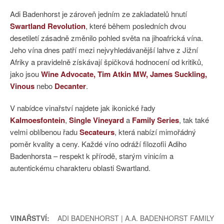
Adi Badenhorst je zároveň jedním ze zakladatelů hnutí
Swartland Revolution
, které během posledních dvou
desetiletí zásadně změnilo pohled světa na jihoafrická vína.
Jeho vína dnes patří mezi nejvyhledávanější lahve z Jižní
Afriky a pravidelně získávají špičková hodnocení od kritiků,
jako jsou
Wine Advocate, Tim Atkin MW, James Suckling,
Vinous
nebo
Decanter
.
V nabídce vinařství najdete jak ikonické řady
Kalmoesfontein
,
Single Vineyard
a
Family Series
, tak také
velmi oblíbenou řadu
Secateurs
, která nabízí mimořádný
poměr kvality a ceny. Každé víno odráží filozofii Adiho
Badenhorsta – respekt k přírodě, starým vinicím a
autentickému charakteru oblasti Swartland.
VINAŘSTVÍ:
ADI BADENHORST | A.A. BADENHORST FAMILY