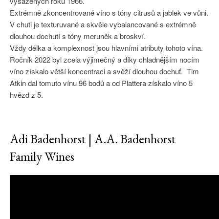
vysázených roku 1966.
Extrémně zkoncentrované víno s tóny citrusů a jablek ve vůni.
V chuti je texturuvané a skvěle vybalancované s extrémně
dlouhou dochutí s tóny meruněk a broskví.
Vždy délka a komplexnost jsou hlavními atributy tohoto vína.
Ročník 2022 byl zcela výjimečný a díky chladnějším nocím
víno získalo větší koncentraci a svěží dlouhou dochuť. Tim
Atkin dal tomuto vínu 96 bodů a od Plattera získalo víno 5
hvězd z 5.
Adi Badenhorst | A.A. Badenhorst
Family Wines