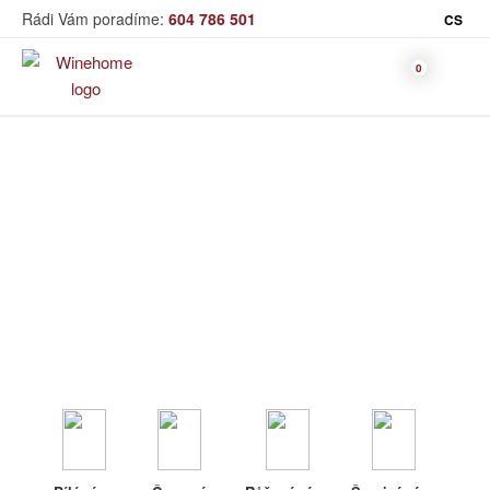
Rádi Vám poradíme:
604 786 501
CS
Víno
Dolihované víno
Bag in Box
Moravský výběr
Winehome
Katalog
Víno
Dolihované víno
Bílé víno
Červené
Růžové
Šumivé
Akční nabídka
víno
víno
víno
Dárkové sety
Specialní vína
Dolihované
Organická
Degustační sety
víno
vína