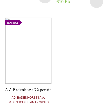
610 Kč
NOVINKY
A A Badenhorst 'Caperitif'
ADI BADENHORST | A.A.
BADENHORST FAMILY WINES