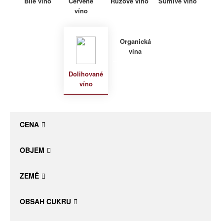
Bílé víno
Červené
Růžové víno
Šumivé víno
víno
Daniel Pesat Wine
Blog
Organická
vína
Letní vína
Dolihované
víno
CENA
OBJEM
ZEMĚ
OBSAH CUKRU