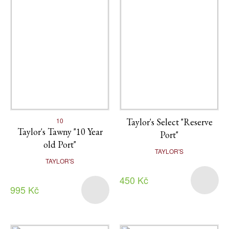
10
Taylor's Select "Reserve
Taylor's Tawny "10 Year
Port"
old Port"
TAYLOR'S
TAYLOR'S
450 Kč
995 Kč