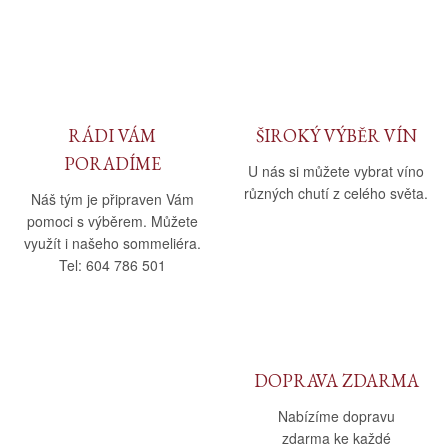
Daniel Pesat Wine
Blog
Letní vína
RÁDI VÁM
ŠIROKÝ VÝBĚR VÍN
PORADÍME
U nás si můžete vybrat víno
různých chutí z celého světa.
Náš tým je připraven Vám
pomoci s výběrem. Můžete
využít i našeho sommeliéra.
Tel: 604 786 501
DOPRAVA ZDARMA
Nabízíme dopravu
zdarma ke každé