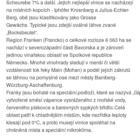
Scheurebe 7% a další. Jejich nejlepší vinice se nacházejí
na místních kopcích - Iphöfer Krosnberg a Julius-Echter-
Berg, obě jsou klasifikovány jako Grosse
Gewächs. Typické jsou zdejší oválné láhve zvané
„Bocksbeutel“.
Region Franken (Francko) o celkové rozloze 6 063 ha se
nachází v severozápadní části Bavorska a je zároveň
jedinou vinařskou oblastí ve Spolkové republice
Německo. Mnohé vinohrady sledují v menší či větší
vzdálenosti tok řeky Main (Mohan) a podél jejích zákrutů
se táhnou na pomyslné ose mezi městy Bamberg-
Würzburg-Aschaffenburg.
Franky jsou bohaté na speciální.podloží, které se nazývá „Gip
vytvořené směsí vápence vysráženého z mořské vody,
červeného pískovce a barevných sypkých břidlic.Celá
oblast patří k chladnějším místům, kde nezřídka teploty
klesají pod 0°C, a proto musejí vinice spoléhat na
chráněná místa a speciální mikroklima.