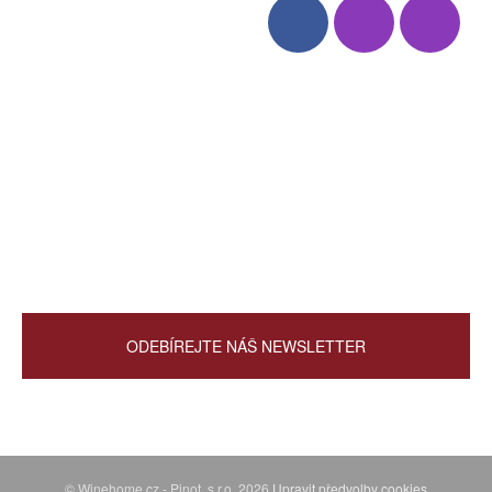
Víno
Bag in Box
Moravský výběr
Akční nabídka
Dárkové sety
Specialní vína
Degustační sety
Daniel Pesat Wine
Newsletter
ODEBÍREJTE NÁŠ NEWSLETTER
© Winehome.cz - Pinot, s.r.o. 2026
Upravit předvolby cookies