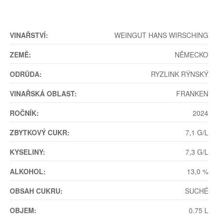
VINAŘSTVÍ:
WEINGUT HANS WIRSCHING
ZEMĚ:
NĚMECKO
ODRŮDA:
RYZLINK RÝNSKÝ
VINAŘSKÁ OBLAST:
FRANKEN
ROČNÍK:
2024
ZBYTKOVÝ CUKR:
7,1 G/L
KYSELINY:
7,3 G/L
ALKOHOL:
13,0 %
OBSAH CUKRU:
SUCHÉ
OBJEM:
0.75 L