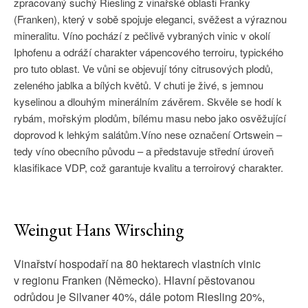
zpracovaný suchý Riesling z vinařské oblasti Franky
(Franken), který v sobě spojuje eleganci, svěžest a výraznou
mineralitu. Víno pochází z pečlivě vybraných vinic v okolí
Iphofenu a odráží charakter vápencového terroiru, typického
pro tuto oblast. Ve vůni se objevují tóny citrusových plodů,
zeleného jablka a bílých květů. V chuti je živé, s jemnou
kyselinou a dlouhým minerálním závěrem. Skvěle se hodí k
rybám, mořským plodům, bílému masu nebo jako osvěžující
doprovod k lehkým salátům.Víno nese označení Ortswein –
tedy víno obecního původu – a představuje střední úroveň
klasifikace VDP, což garantuje kvalitu a terroirový charakter.
Weingut Hans Wirsching
Vinařství hospodaří na 80 hektarech vlastních vinic
v regionu Franken (Německo). Hlavní pěstovanou
odrůdou je Silvaner 40%, dále potom Riesling 20%,