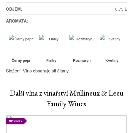
OBJEM:
0.75 L
AROMATA:
Černý pepř
Fialky
Rozmarýn
Květiny
Složení: Víno obsahuje siřičitany.
Další vína z vinařství Mullineux & Leeu
Family Wines
NOVINKY