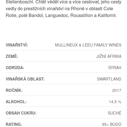
Stellenboschi. Chtěl vědět více a více cestovat, jeho cesty
vedly do prestižních vinařství na Rhoně v oblasti Cote
Rotie, poté Bandol, Languedoc, Roussillion a Kalifornii.
VINAŘSTVÍ:
MULLINEUX & LEEU FAMILY WINES
ZEMĚ:
JIŽNÍ AFRIKA
ODRŮDA:
SYRAH
VINAŘSKÁ OBLAST:
SWARTLAND
ROČNÍK:
2017
ALKOHOL:
14,5 %
OBSAH CUKRU:
SUCHÉ
RATING:
95+ BODŮ