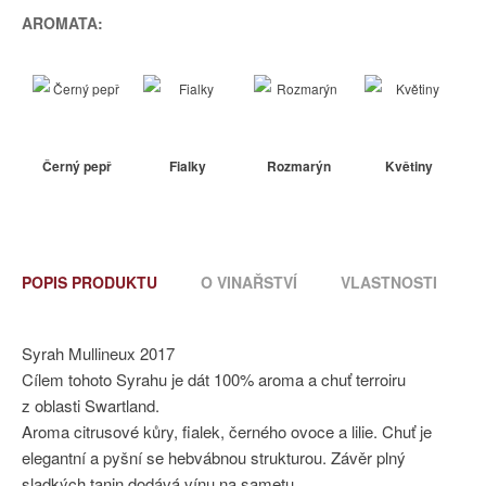
AROMATA:
Černý pepř
Fialky
Rozmarýn
Květiny
POPIS PRODUKTU
O VINAŘSTVÍ
VLASTNOSTI
Syrah Mullineux 2017
Cílem tohoto Syrahu je dát 100% aroma a chuť terroiru
z oblasti Swartland.
Aroma citrusové kůry, fialek, černého ovoce a lilie. Chuť je
elegantní a pyšní se hebvábnou strukturou. Závěr plný
sladkých tanin dodává vínu na sametu.