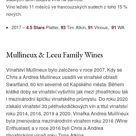
Víno leželo 11 měsíců ve francouzských sudech z toho 15 %
nových.
2017 –
4.5 Stars
Platter,
93
Tim Atkin,
91
Vinous,
91
WA
Mullineux & Leeu Family Wines
Vinařství Mullineux bylo založeno v roce 2007, Kdy se
Chris a Andrea Mullineux usadili ve vinařské oblasti
Swartland, 60 km severně od Kapského města. Během
krátké doby se vinařství vyšvihlo jak mezi jihoafrickou tak
i mezinárodní špičku vinařského průmyslu. Do roku 2020
získalo vinařství 30 pětihvězdičkových vín a titul vinařství
roku 2014, 2016, 2019 a 2020. Vinařka Andrea Mullineux
byla jmenována mezinárodním vinařem roku 2016 (Wine
Enthusiast) a v roce 2016 byli Chris a Andrea
jihoafrickými vinaři roku Tima Atkina.