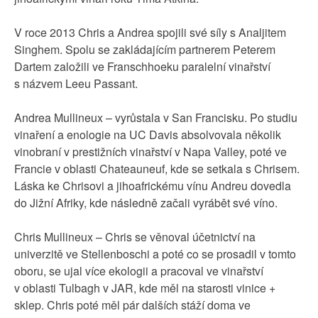
V roce 2013 Chris a Andrea spojili své síly s Analjitem
Singhem. Spolu se zakládajícím partnerem Peterem
Dartem založili ve Franschhoeku paralelní vinařství
s názvem Leeu Passant.
Andrea Mullineux – vyrůstala v San Francisku. Po studiu
vinaření a enologie na UC Davis absolvovala několik
vinobraní v prestižních vinařství v Napa Valley, poté ve
Francie v oblasti Chateauneuf, kde se setkala s Chrisem.
Láska ke Chrisovi a jihoafrickému vínu Andreu dovedla
do Jižní Afriky, kde následně začali vyrábět své víno.
Chris Mullineux – Chris se věnoval účetnictví na
univerzitě ve Stellenboschi a poté co se prosadil v tomto
oboru, se ujal více ekologii a pracoval ve vinařství
v oblasti Tulbagh v JAR, kde měl na starosti vinice +
sklep. Chris poté měl pár dalších stáží doma ve