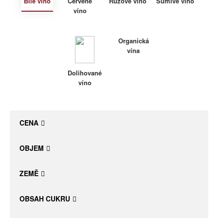
Bílé víno
Červené
Růžové víno
Šumivé víno
víno
Daniel Pesat Wine
Blog
Organická
vína
Letní vína
Dolihované
víno
CENA
OBJEM
ZEMĚ
OBSAH CUKRU