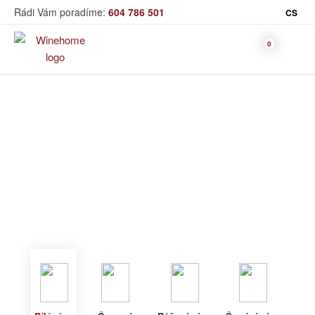
Rádi Vám poradíme:
604 786 501
CS
Víno
Bílé víno
Bag in Box
Moravský výběr
Winehome
Katalog
Víno
Bílé víno
Bílé víno
Červené
Růžové
Šumivé
Akční nabídka
víno
víno
víno
Dárkové sety
Specialní vína
Dolihované
Organická
Degustační sety
víno
vína