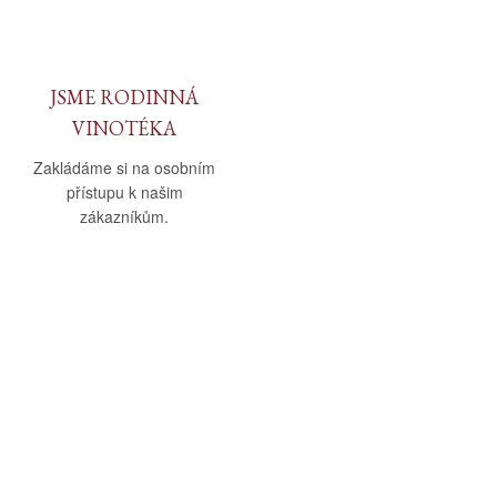
JSME RODINNÁ
VINOTÉKA
Zakládáme si na osobním
přístupu k našim
zákazníkům.
O nás
Vše o nákupu
O společnosti
Obchodní podmínky