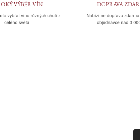
ROKÝ VÝBĚR VÍN
DOPRAVA ZDA
ete vybrat víno různých chutí z
Nabízíme dopravu zdarma
celého světa.
objednávce nad 3 000
upu
Kategorie
dmínky
Víno
tba
Bag in Box
ád
Moravský výběr
ny osobních údajů
Akční nabídka
d smlouvy
Dárkové sety