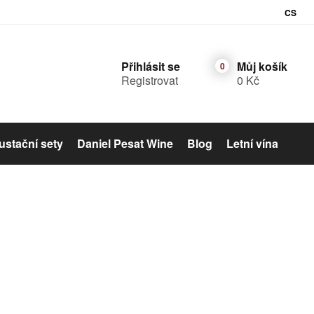
CS
Přihlásit se
Můj košík
Registrovat
0 Kč
stační sety
Daniel Pesat Wine
Blog
Letní vína
Šumivé víno