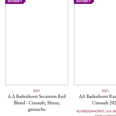
NOVINKY
NOVINKY
2021
2021
A A Badenhorst Secateurs Red
AA Badenhorst Ra
Blend - Cinsault, Shiraz,
Cinsault 20
grenache
ADI BADENHORST | A.A.
FAMILY WINE