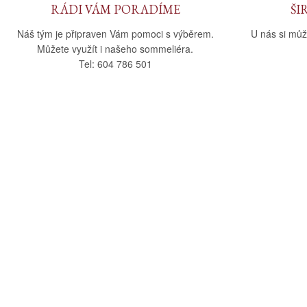
RÁDI VÁM PORADÍME
ŠI
Náš tým je připraven Vám pomoci s výběrem.
U nás si můž
Můžete využít i našeho sommeliéra.
Tel: 604 786 501
O nás
Vše o nák
O společnosti
Obchodní po
Kamenná prodejna
Doprava a pla
Kontakty
Reklamační ř
Blog
Zásady ochra
Odstoupení o