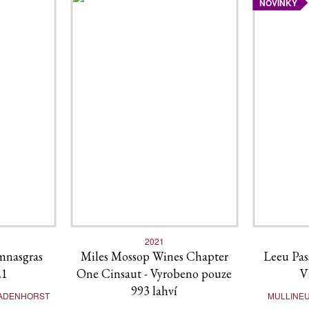
NOVINKY
2021
mnasgras
Miles Mossop Wines Chapter
Leeu Pas
21
One Cinsaut - Vyrobeno pouze
V
993 lahví
 BADENHORST
MULLINEU
S