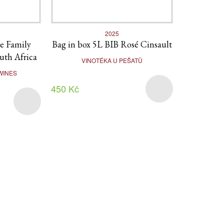
2025
e Family
Bag in box 5L BIB Rosé Cinsault
uth Africa
VINOTÉKA U PEŠATŮ
WINES
450 Kč