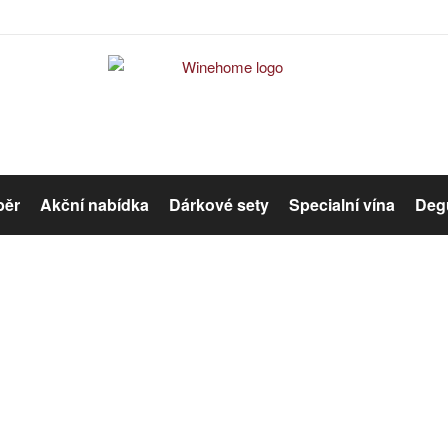
běr
Akční nabídka
Dárkové sety
Specialní vína
Degu
Červené víno
Růžové víno
Víno
Organická vína
Winehome
Katalog
Víno