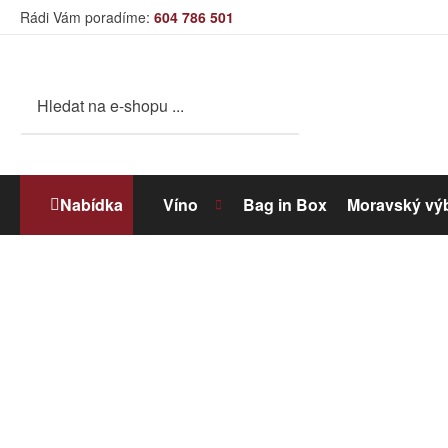
Rádi Vám poradíme:
604 786 501
Nabídka
Víno
Bag in Box
Moravský vý
Bílé víno
Dolihované víno