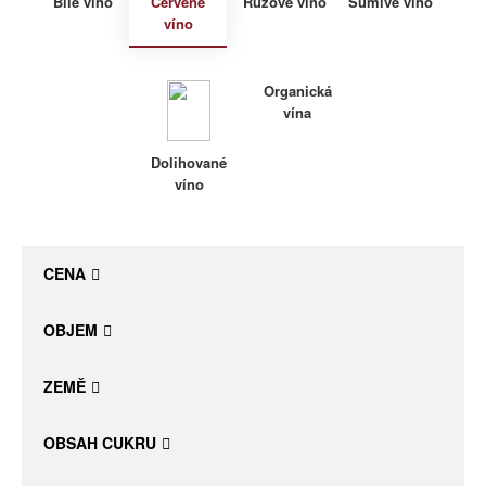
Bílé víno
Červené
Růžové víno
Šumivé víno
víno
Daniel Pesat Wine
Blog
Organická
vína
Letní vína
Dolihované
víno
CENA
OBJEM
ZEMĚ
OBSAH CUKRU