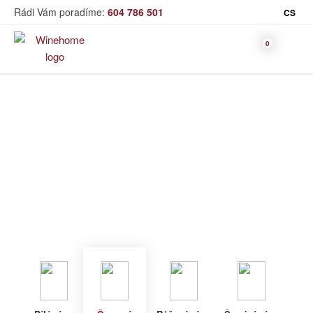
Rádi Vám poradíme:
604 786 501
CS
Víno
Červené víno
Bag in Box
Moravský výběr
Winehome
Katalog
Víno
Červené víno
Bílé víno
Červené
Růžové
Šumivé
Akční nabídka
víno
víno
víno
Dárkové sety
Specialní vína
Dolihované
Organická
Degustační sety
víno
vína