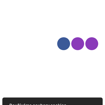
Blog
Zásady ochrany osobních
údajů
Odstoupení od smlouvy
Kategorie
Sledujte nás
Víno
Bag in Box
Moravský výběr
Akční nabídka
Dárkové sety
Specialní vína
Degustační sety
Daniel Pesat Wine
Newsletter