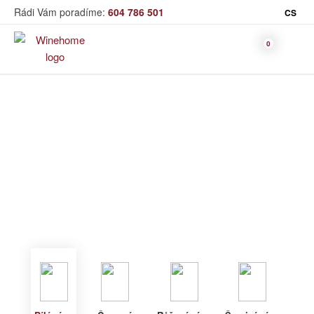
Rádi Vám poradíme:
604 786 501
CS
Víno
Bílé víno
Bag in Box
Moravský výběr
Winehome
Katalog
Víno
Bílé víno
Bílé víno
Červené
Růžové
Šumivé
Akční nabídka
víno
víno
víno
Dárkové sety
Specialní vína
Dolihované
Organická
Degustační sety
víno
vína