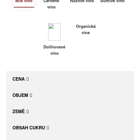
Bílé víno
Červené
Růžové víno
Šumivé víno
víno
Daniel Pesat Wine
Blog
Organická
vína
Letní vína
Dolihované
víno
CENA
OBJEM
ZEMĚ
OBSAH CUKRU