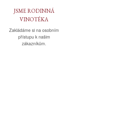
JSME RODINNÁ
VINOTÉKA
Zakládáme si na osobním
přístupu k našim
zákazníkům.
O nás
Vše o nákupu
O společnosti
Obchodní podmínky
Kamenná prodejna
Doprava a platba
Kontakty
Reklamační řád