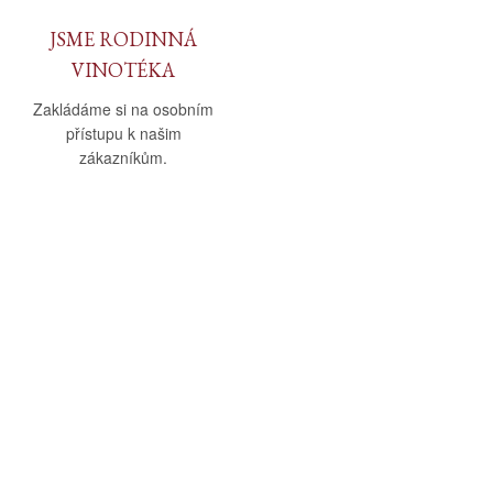
JSME RODINNÁ
VINOTÉKA
Zakládáme si na osobním
přístupu k našim
zákazníkům.
O nás
Vše o nákupu
O společnosti
Obchodní podmínky
Kamenná prodejna
Doprava a platba
Kontakty
Reklamační řád