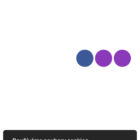
Blog
Zásady ochrany osobních
údajů
Odstoupení od smlouvy
Kategorie
Sledujte nás
Víno
Bag in Box
Moravský výběr
Akční nabídka
Dárkové sety
Specialní vína
Degustační sety
Daniel Pesat Wine
Newsletter