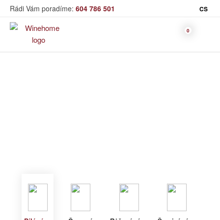
Rádi Vám poradíme:
604 786 501
CS
Víno
Bílé víno
Bag in Box
Moravský výběr
Winehome
Katalog
Víno
Bílé víno
Bílé víno
Červené
Růžové
Šumivé
Akční nabídka
víno
víno
víno
Dárkové sety
Specialní vína
Dolihované
Organická
Degustační sety
víno
vína