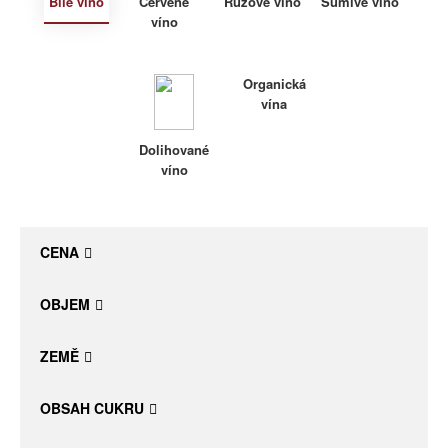
Bílé víno
Červené
Růžové víno
Šumivé víno
víno
Daniel Pesat Wine
Blog
Organická
vína
Letní vína
Dolihované
víno
CENA
OBJEM
ZEMĚ
OBSAH CUKRU