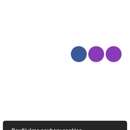
Blog
Zásady ochrany osobních
údajů
Odstoupení od smlouvy
Kategorie
Sledujte nás
Víno
Bag in Box
Moravský výběr
Akční nabídka
Dárkové sety
Specialní vína
Degustační sety
Daniel Pesat Wine
Newsletter