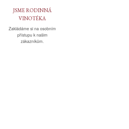
JSME RODINNÁ
VINOTÉKA
Zakládáme si na osobním
přístupu k našim
zákazníkům.
O nás
Vše o nákupu
O společnosti
Obchodní podmínky
Kamenná prodejna
Doprava a platba
Kontakty
Reklamační řád