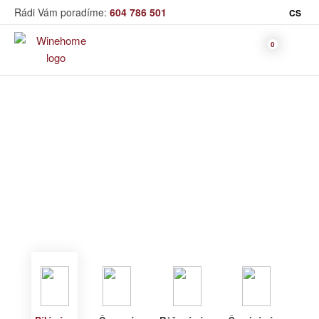
Rádi Vám poradíme:
604 786 501
CS
Víno
Bílé víno
Bag in Box
Moravský výběr
Winehome
Katalog
Víno
Bílé víno
Bílé víno
Červené
Růžové
Šumivé
Akční nabídka
víno
víno
víno
Dárkové sety
Specialní vína
Dolihované
Organická
Degustační sety
víno
vína