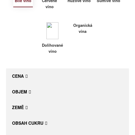
Bílé víno
Červené
Růžové víno
Šumivé víno
víno
Daniel Pesat Wine
Blog
Organická
vína
Letní vína
Dolihované
víno
CENA
OBJEM
ZEMĚ
OBSAH CUKRU