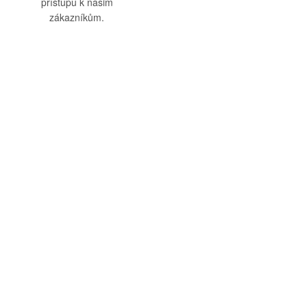
přístupu k našim
zákazníkům.
O nás
Vše o nákupu
O společnosti
Obchodní podmínky
Kamenná prodejna
Doprava a platba
Kontakty
Reklamační řád
Blog
Zásady ochrany osobních
údajů
Odstoupení od smlouvy