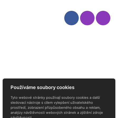
Kategorie
Sledujte nás
Víno
Bag in Box
Moravský výběr
Akční nabídka
Dárkové sety
Specialní vína
Degustační sety
Daniel Pesat Wine
Newsletter
Používáme soubory cookies
ODEBÍREJTE NÁŠ NEWSLETTER
Tyto webové stránky používají soubory cookies a další
sledovací nástroje s cílem vylepšení uživatelského
prostředí, zobrazení přizpůsobeného obsahu a reklam,
analýzy návštěvnosti webových stránek a zjištění zdroje
návštěvnosti.