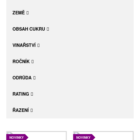
Daniel Pesat Wine
ZEMĚ
Blog
OBSAH CUKRU
Letní vína
VINAŘSTVÍ
ROČNÍK
ODRŮDA
RATING
ŘAZENÍ
NOVINKY
NOVINKY