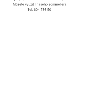
Můžete využít i našeho sommeliéra.
Tel: 604 786 501
O nás
Vše o nák
O společnosti
Obchodní po
Kamenná prodejna
Doprava a pla
Kontakty
Reklamační ř
Blog
Zásady ochra
Odstoupení o