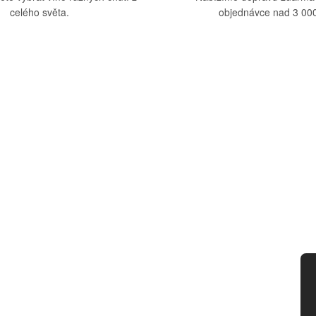
celého světa.
objednávce nad 3 000
upu
Kategorie
dmínky
Víno
tba
Bag in Box
ád
Moravský výběr
ny osobních údajů
Akční nabídka
d smlouvy
Dárkové sety
Specialní vína
Degustační sety