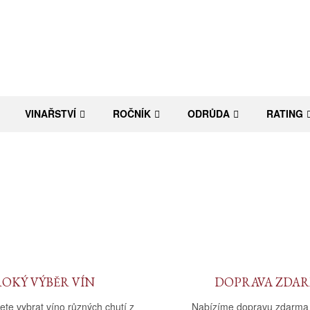
VINAŘSTVÍ
ROČNÍK
ODRŮDA
RATING
ROKÝ VÝBĚR VÍN
DOPRAVA ZDA
ete vybrat víno různých chutí z
Nabízíme dopravu zdarma