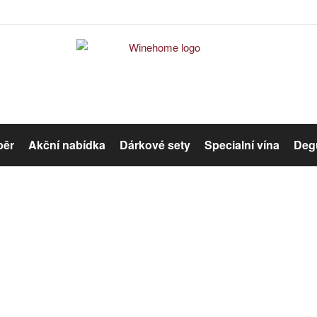
běr
Akční nabídka
Dárkové sety
Specialní vína
Degu
Červené víno
Růžové víno
Specialní vína
Organická vína
Winehome
Katalog
Specialní vína