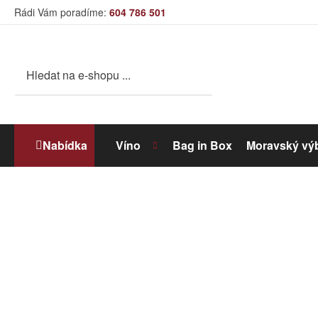
Rádi Vám poradíme:
604 786 501
Nabídka
Víno
Bag in Box
Moravský vý
Bílé víno
Dolihované víno