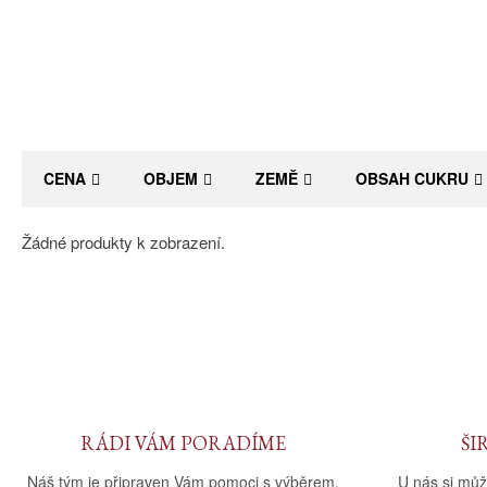
CENA
OBJEM
ZEMĚ
OBSAH CUKRU
Žádné produkty k zobrazení.
RÁDI VÁM PORADÍME
ŠI
Náš tým je připraven Vám pomoci s výběrem.
U nás si můž