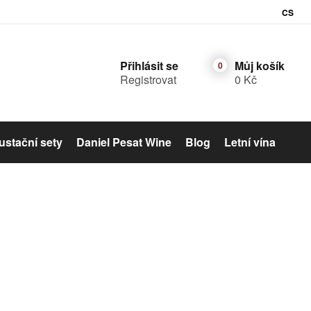
CS
Přihlásit se
Můj košík
Registrovat
0 Kč
stační sety
Daniel Pesat Wine
Blog
Letní vína
Šumivé víno