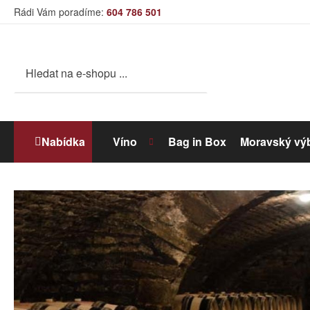
Rádi Vám poradíme:
604 786 501
Nabídka
Víno
Bag in Box
Moravský vý
Bílé víno
Dolihované víno