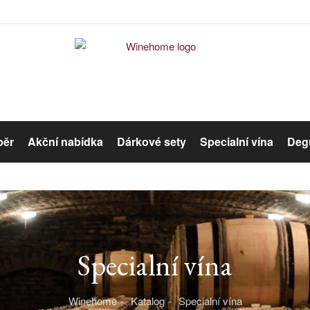
běr
Akční nabídka
Dárkové sety
Specialní vína
Degu
Červené víno
Růžové víno
Specialní vína
Organická vína
Winehome
Katalog
Specialní vína