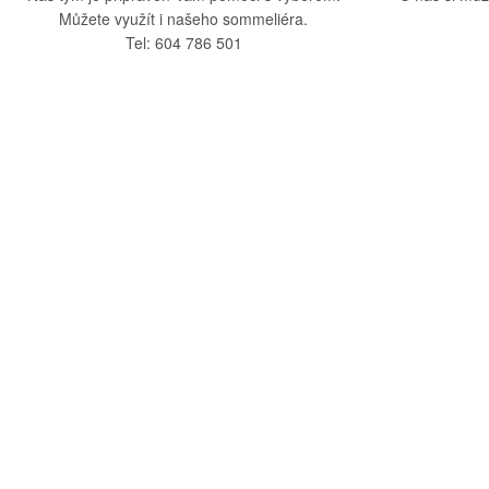
Můžete využít i našeho sommeliéra.
Tel: 604 786 501
O nás
Vše o nák
O společnosti
Obchodní po
Kamenná prodejna
Doprava a pla
Kontakty
Reklamační ř
Blog
Zásady ochra
Odstoupení o