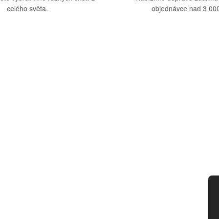
celého světa.
objednávce nad 3 000
upu
Kategorie
dmínky
Víno
tba
Bag in Box
ád
Moravský výběr
ny osobních údajů
Akční nabídka
d smlouvy
Dárkové sety
Specialní vína
Degustační sety