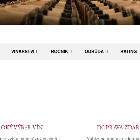
VINAŘSTVÍ
ROČNÍK
ODRŮDA
RATING
ROKÝ VÝBĚR VÍN
DOPRAVA ZDA
ete vybrat víno různých chutí z
Nabízíme dopravu zdarma