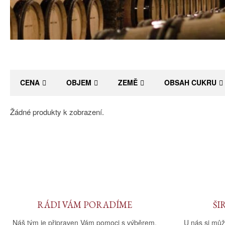
CENA
OBJEM
ZEMĚ
OBSAH CUKRU
Žádné produkty k zobrazení.
RÁDI VÁM PORADÍME
ŠI
Náš tým je připraven Vám pomoci s výběrem.
U nás si můž