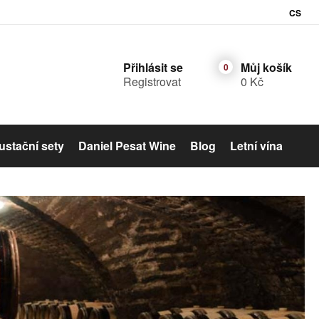
CS
Přihlásit se
Můj košík
Registrovat
0 Kč
stační sety
Daniel Pesat Wine
Blog
Letní vína
Šumivé víno