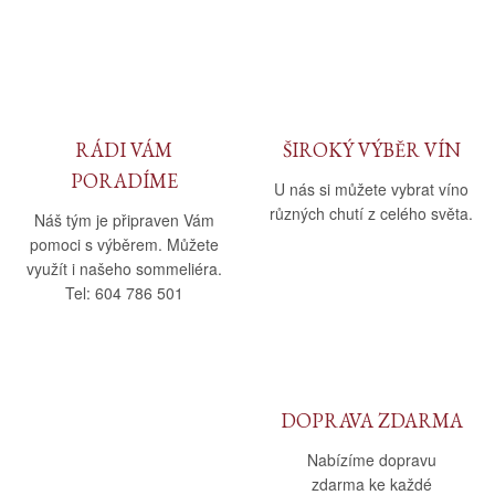
Daniel Pesat Wine
Blog
Letní vína
RÁDI VÁM
ŠIROKÝ VÝBĚR VÍN
PORADÍME
U nás si můžete vybrat víno
různých chutí z celého světa.
Náš tým je připraven Vám
pomoci s výběrem. Můžete
využít i našeho sommeliéra.
Tel: 604 786 501
DOPRAVA ZDARMA
Nabízíme dopravu
zdarma ke každé