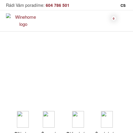
Rádi Vám poradíme:
604 786 501
CS
Víno
Dolihované víno
Bag in Box
Moravský výběr
Winehome
Katalog
Víno
Dolihované víno
Bílé víno
Červené
Růžové
Šumivé
Akční nabídka
víno
víno
víno
Dárkové sety
Specialní vína
Dolihované
Organická
Degustační sety
víno
vína