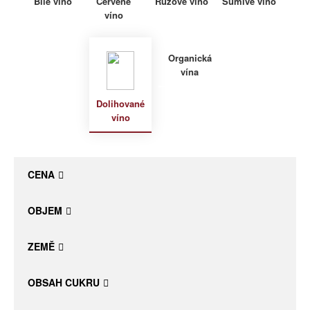
Bílé víno
Červené
Růžové víno
Šumivé víno
víno
Daniel Pesat Wine
Blog
Organická
vína
Letní vína
Dolihované
víno
CENA
OBJEM
ZEMĚ
OBSAH CUKRU