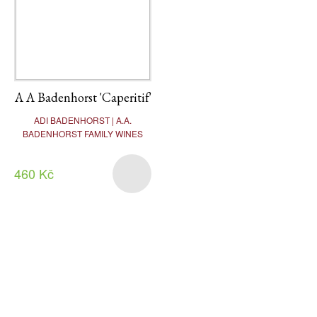
A A Badenhorst 'Caperitif'
ADI BADENHORST | A.A.
BADENHORST FAMILY WINES
460 Kč