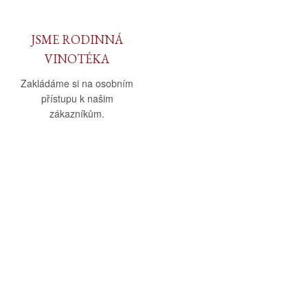
JSME RODINNÁ
VINOTÉKA
Zakládáme si na osobním
přístupu k našim
zákazníkům.
O nás
Vše o nákupu
O společnosti
Obchodní podmínky
Kamenná prodejna
Doprava a platba