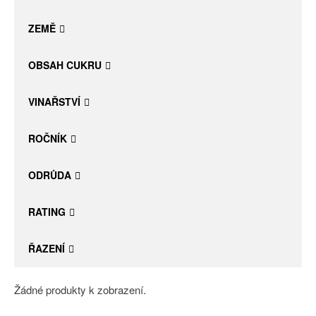
Daniel Pesat Wine
ZEMĚ
Blog
OBSAH CUKRU
Letní vína
VINAŘSTVÍ
ROČNÍK
ODRŮDA
RATING
ŘAZENÍ
Žádné produkty k zobrazení.