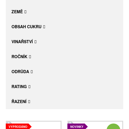
Daniel Pesat Wine
ZEMĚ
Blog
OBSAH CUKRU
Letní vína
VINAŘSTVÍ
ROČNÍK
ODRŮDA
RATING
ŘAZENÍ
VYPRODÁNO
NOVINKY