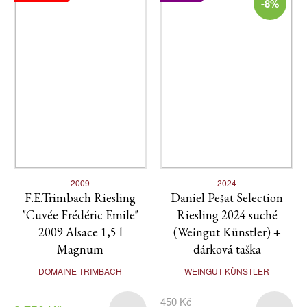
-8%
2009
2024
F.E.Trimbach Riesling
Daniel Pešat Selection
"Cuvée Frédéric Emile"
Riesling 2024 suché
2009 Alsace 1,5 l
(Weingut Künstler) +
Magnum
dárková taška
DOMAINE TRIMBACH
WEINGUT KÜNSTLER
450 Kč