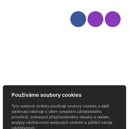
Kategorie
Sledujte nás
Víno
Bag in Box
Moravský výběr
Akční nabídka
Dárkové sety
Specialní vína
Degustační sety
Daniel Pesat Wine
Newsletter
Používáme soubory cookies
ODEBÍREJTE NÁŠ NEWSLETTER
Tyto webové stránky používají soubory cookies a další
sledovací nástroje s cílem vylepšení uživatelského
prostředí, zobrazení přizpůsobeného obsahu a reklam,
analýzy návštěvnosti webových stránek a zjištění zdroje
návštěvnosti.