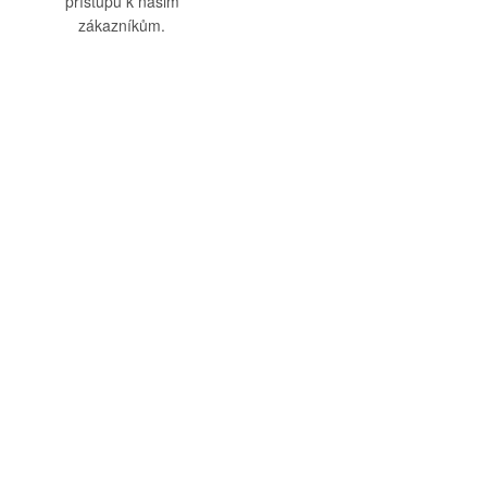
přístupu k našim
zákazníkům.
O nás
Vše o nákupu
O společnosti
Obchodní podmínky
Kamenná prodejna
Doprava a platba
Kontakty
Reklamační řád
Blog
Zásady ochrany osobních
údajů
Odstoupení od smlouvy