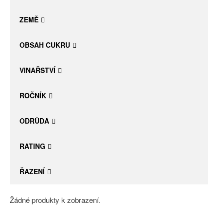
Daniel Pesat Wine
ZEMĚ
Blog
OBSAH CUKRU
Letní vína
VINAŘSTVÍ
ROČNÍK
ODRŮDA
RATING
ŘAZENÍ
Žádné produkty k zobrazení.