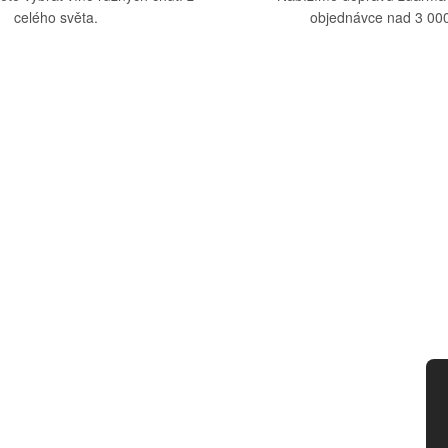
celého světa.
objednávce nad 3 000
upu
Kategorie
dmínky
Víno
tba
Bag in Box
ád
Moravský výběr
ny osobních údajů
Akční nabídka
d smlouvy
Dárkové sety
Specialní vína
Degustační sety