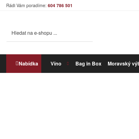
Rádi Vám poradíme:
604 786 501
Nabídka
Víno
Bag in Box
Moravský vý
Bílé víno
Dolihované víno