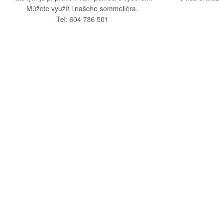
Můžete využít i našeho sommeliéra.
Tel: 604 786 501
O nás
Vše o nák
O společnosti
Obchodní po
Kamenná prodejna
Doprava a pla
Kontakty
Reklamační ř
Blog
Zásady ochra
Odstoupení o