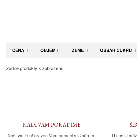
CENA
OBJEM
ZEMĚ
OBSAH CUKRU
Žádné produkty k zobrazení.
RÁDI VÁM PORADÍME
ŠI
Náš tým je připraven Vám pomoci s výběrem.
U nás si můž