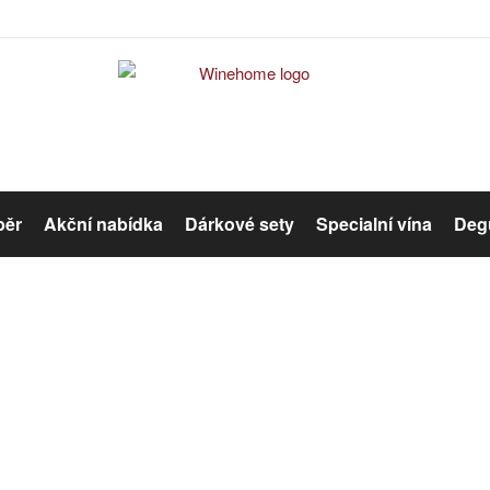
běr
Akční nabídka
Dárkové sety
Specialní vína
Degu
Červené víno
Růžové víno
Bag in Box
Organická vína
Winehome
Katalog
Bag in Box