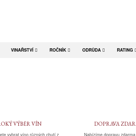
VINAŘSTVÍ
ROČNÍK
ODRŮDA
RATING
ROKÝ VÝBĚR VÍN
DOPRAVA ZDA
ete vybrat víno různých chutí z
Nabízíme dopravu zdarma