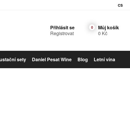
CS
Přihlásit se
Můj košík
Registrovat
0 Kč
stační sety
Daniel Pesat Wine
Blog
Letní vína
Šumivé víno