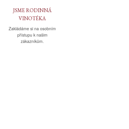
JSME RODINNÁ
VINOTÉKA
Zakládáme si na osobním
přístupu k našim
zákazníkům.
O nás
Vše o nákupu
O společnosti
Obchodní podmínky
Kamenná prodejna
Doprava a platba
Kontakty
Reklamační řád