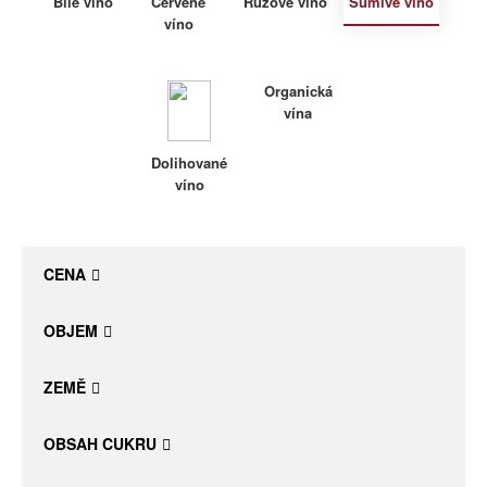
Bílé víno
Červené
Růžové víno
Šumivé víno
víno
Daniel Pesat Wine
Blog
Organická
vína
Letní vína
Dolihované
víno
CENA
OBJEM
ZEMĚ
OBSAH CUKRU