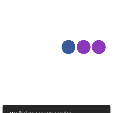
Blog
Zásady ochrany osobních
údajů
Odstoupení od smlouvy
Kategorie
Sledujte nás
Víno
Bag in Box
Moravský výběr
Akční nabídka
Dárkové sety
Specialní vína
Degustační sety
Daniel Pesat Wine
Newsletter