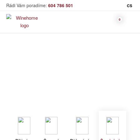
Rádi Vám poradíme:
604 786 501
CS
Víno
Šumivé víno
Bag in Box
Moravský výběr
Winehome
Katalog
Víno
Šumivé víno
Bílé víno
Červené
Růžové
Šumivé
Akční nabídka
víno
víno
víno
Dárkové sety
Specialní vína
Dolihované
Organická
Degustační sety
víno
vína