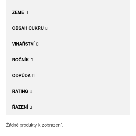
Daniel Pesat Wine
ZEMĚ
Blog
OBSAH CUKRU
Letní vína
VINAŘSTVÍ
ROČNÍK
ODRŮDA
RATING
ŘAZENÍ
Žádné produkty k zobrazení.