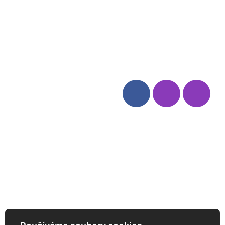
Blog
Zásady ochrany osobních
údajů
Odstoupení od smlouvy
Kategorie
Sledujte nás
Víno
Bag in Box
Moravský výběr
Akční nabídka
Dárkové sety
Specialní vína
Degustační sety
Daniel Pesat Wine
Newsletter