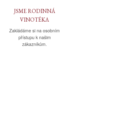
JSME RODINNÁ
VINOTÉKA
Zakládáme si na osobním
přístupu k našim
zákazníkům.
O nás
Vše o nákupu
O společnosti
Obchodní podmínky
Kamenná prodejna
Doprava a platba
Kontakty
Reklamační řád