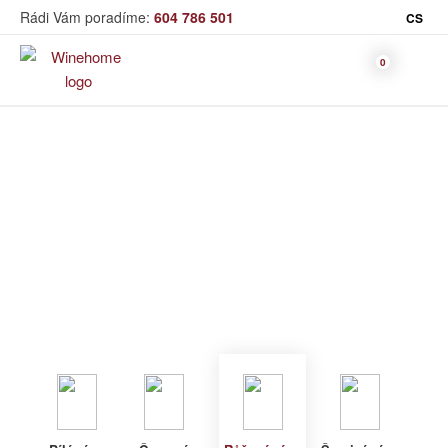
Rádi Vám poradíme:
604 786 501
CS
Víno
Růžové víno
Bag in Box
Moravský výběr
Winehome
Katalog
Víno
Růžové víno
Bílé víno
Červené
Růžové
Šumivé
Akční nabídka
víno
víno
víno
Dárkové sety
Specialní vína
Dolihované
Organická
Degustační sety
víno
vína