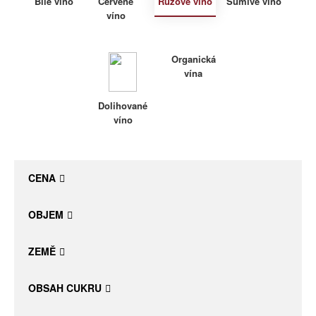
Bílé víno
Červené
Růžové víno
Šumivé víno
víno
Daniel Pesat Wine
Blog
Organická
vína
Letní vína
Dolihované
víno
CENA
OBJEM
ZEMĚ
OBSAH CUKRU