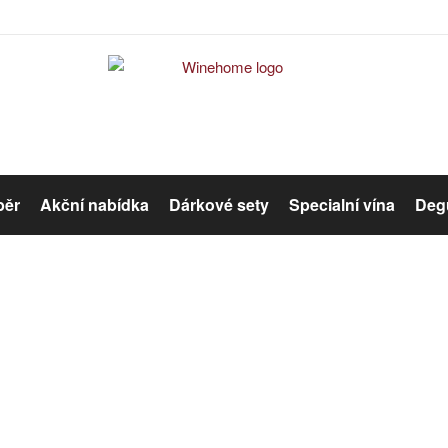
běr
Akční nabídka
Dárkové sety
Specialní vína
Degu
Červené víno
Růžové víno
Růžové víno
Organická vína
Winehome
Katalog
Víno
Růžové víno