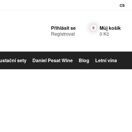
CS
Přihlásit se
Můj košík
Registrovat
0 Kč
stační sety
Daniel Pesat Wine
Blog
Letní vína
Šumivé víno