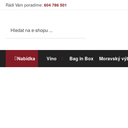
Rádi Vám poradíme:
604 786 501
Nabídka
Víno
Bag in Box
Moravský vý
Bílé víno
Dolihované víno