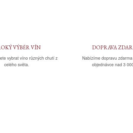
ROKÝ VÝBĚR VÍN
DOPRAVA ZDA
ete vybrat víno různých chutí z
Nabízíme dopravu zdarma
celého světa.
objednávce nad 3 000
upu
Kategorie