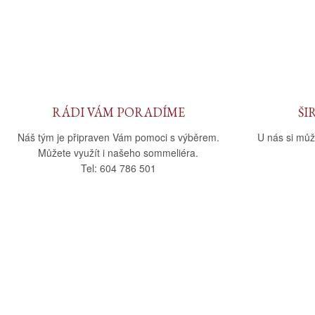
RÁDI VÁM PORADÍME
ŠI
Náš tým je připraven Vám pomoci s výběrem.
U nás si můž
Můžete využít i našeho sommeliéra.
Tel: 604 786 501
O nás
Vše o nák