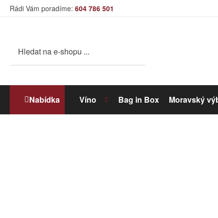
Rádi Vám poradíme:
604 786 501
Nabídka
Víno
Bag in Box
Moravský vý
Bílé víno
Dolihované víno