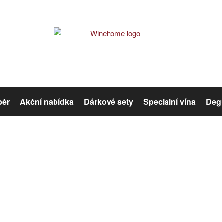
běr
Akční nabídka
Dárkové sety
Specialní vína
Degu
Červené víno
Růžové víno
Růžové víno
Organická vína
Winehome
Katalog
Víno
Růžové víno