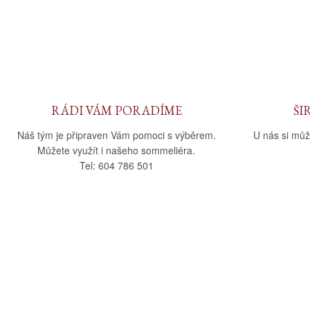
RÁDI VÁM PORADÍME
ŠI
Náš tým je připraven Vám pomoci s výběrem.
U nás si můž
Můžete využít i našeho sommeliéra.
Tel: 604 786 501
O nás
Vše o nák