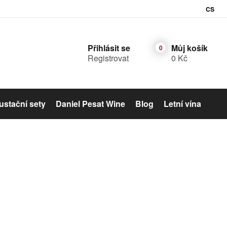
CS
Přihlásit se
Můj košík
Registrovat
0 Kč
stační sety
Daniel Pesat Wine
Blog
Letní vína
Šumivé víno