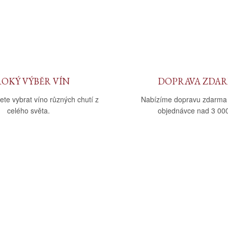
ROKÝ VÝBĚR VÍN
DOPRAVA ZDA
ete vybrat víno různých chutí z
Nabízíme dopravu zdarma
celého světa.
objednávce nad 3 000
upu
Kategorie