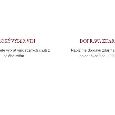
ROKÝ VÝBĚR VÍN
DOPRAVA ZDA
ete vybrat víno různých chutí z
Nabízíme dopravu zdarma
celého světa.
objednávce nad 3 000
upu
Kategorie