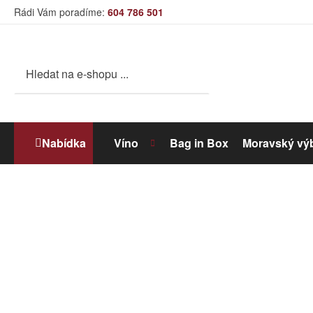
Rádi Vám poradíme:
604 786 501
Nabídka
Víno
Bag in Box
Moravský vý
Bílé víno
Dolihované víno