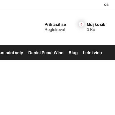
CS
Přihlásit se
Můj košík
Registrovat
0 Kč
stační sety
Daniel Pesat Wine
Blog
Letní vína
Šumivé víno