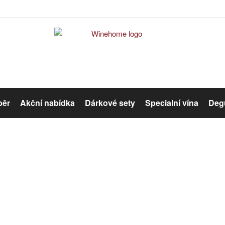
běr
Akční nabídka
Dárkové sety
Specialní vína
Degu
Červené víno
Růžové víno
Růžové víno
Organická vína
Winehome
Katalog
Víno
Růžové víno