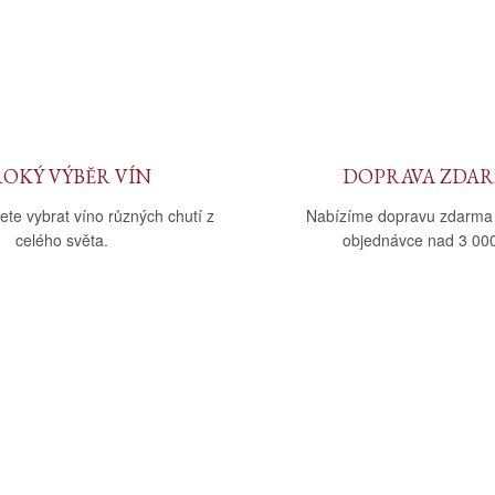
ROKÝ VÝBĚR VÍN
DOPRAVA ZDA
ete vybrat víno různých chutí z
Nabízíme dopravu zdarma
celého světa.
objednávce nad 3 000
upu
Kategorie