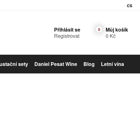
CS
Přihlásit se
Můj košík
Registrovat
0 Kč
stační sety
Daniel Pesat Wine
Blog
Letní vína
Šumivé víno