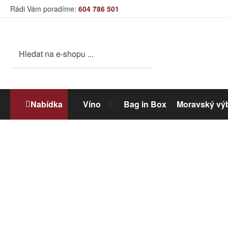
Rádi Vám poradíme:
604 786 501
Nabídka
Víno
Bag in Box
Moravský vý
Bílé víno
Dolihované víno