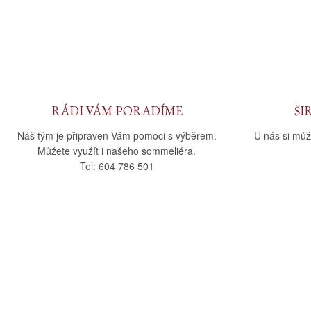
RÁDI VÁM PORADÍME
ŠI
Náš tým je připraven Vám pomoci s výběrem.
U nás si můž
Můžete využít i našeho sommeliéra.
Tel: 604 786 501
O nás
Vše o nák