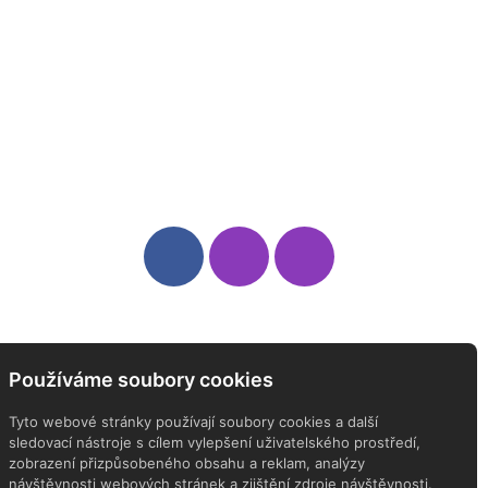
Sledujte nás
Newsletter
Používáme soubory cookies
ODEBÍREJTE NÁŠ NEWSLETTER
Tyto webové stránky používají soubory cookies a další
sledovací nástroje s cílem vylepšení uživatelského prostředí,
zobrazení přizpůsobeného obsahu a reklam, analýzy
návštěvnosti webových stránek a zjištění zdroje návštěvnosti.