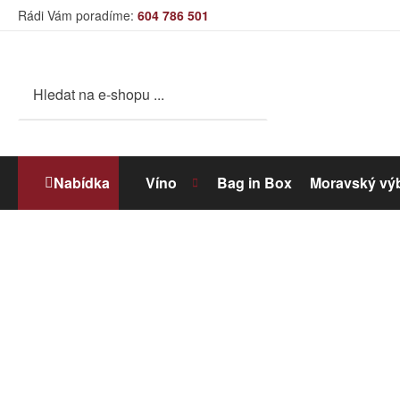
Rádi Vám poradíme:
604 786 501
Nabídka
Víno
Bag in Box
Moravský vý
Bílé víno
Dolihované víno