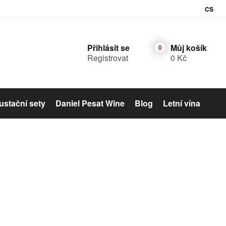
CS
Přihlásit se
Můj košík
Registrovat
0 Kč
stační sety
Daniel Pesat Wine
Blog
Letní vína
Šumivé víno