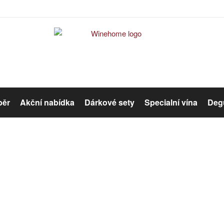
běr
Akční nabídka
Dárkové sety
Specialní vína
Degu
Červené víno
Růžové víno
Error #404
Organická vína