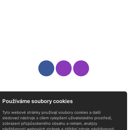
Sledujte nás
Newsletter
Používáme soubory cookies
ODEBÍREJTE NÁŠ NEWSLETTER
Tyto webové stránky používají soubory cookies a další
sledovací nástroje s cílem vylepšení uživatelského prostředí,
zobrazení přizpůsobeného obsahu a reklam, analýzy
návštěvnosti webových stránek a zjištění zdroje návštěvnosti.