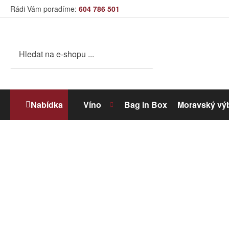
Rádi Vám poradíme:
604 786 501
Nabídka
Víno
Bag in Box
Moravský vý
Bílé víno
Dolihované víno