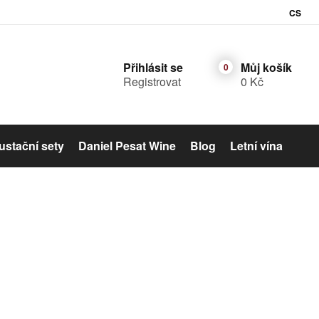
CS
Přihlásit se
Můj košík
Registrovat
0 Kč
stační sety
Daniel Pesat Wine
Blog
Letní vína
Šumivé víno