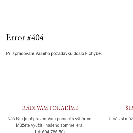
Error #404
Při zpracování Vašeho požadavku došlo k chybě.
RÁDI VÁM PORADÍME
ŠI
Náš tým je připraven Vám pomoci s výběrem.
U nás si můž
Můžete využít i našeho sommeliéra.
Tel: 604 786 501