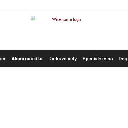
běr
Akční nabídka
Dárkové sety
Specialní vína
Degu
Červené víno
Růžové víno
Error #404
Organická vína