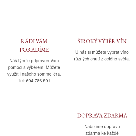
Daniel Pesat Wine
Blog
Letní vína
RÁDI VÁM
ŠIROKÝ VÝBĚR VÍN
PORADÍME
U nás si můžete vybrat víno
různých chutí z celého světa.
Náš tým je připraven Vám
pomoci s výběrem. Můžete
využít i našeho sommeliéra.
Tel: 604 786 501
DOPRAVA ZDARMA
Nabízíme dopravu
zdarma ke každé