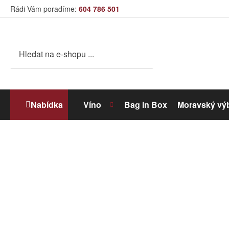
Rádi Vám poradíme:
604 786 501
Nabídka
Víno
Bag in Box
Moravský vý
Bílé víno
Dolihované víno