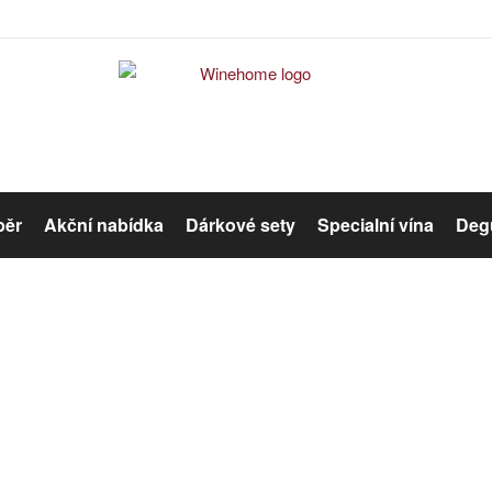
běr
Akční nabídka
Dárkové sety
Specialní vína
Degu
Červené víno
Růžové víno
Error #404
Organická vína