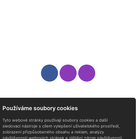
Sledujte nás
Newsletter
Používáme soubory cookies
ODEBÍREJTE NÁŠ NEWSLETTER
Tyto webové stránky používají soubory cookies a další
sledovací nástroje s cílem vylepšení uživatelského prostředí,
zobrazení přizpůsobeného obsahu a reklam, analýzy
návštěvnosti webových stránek a zjištění zdroje návštěvnosti.