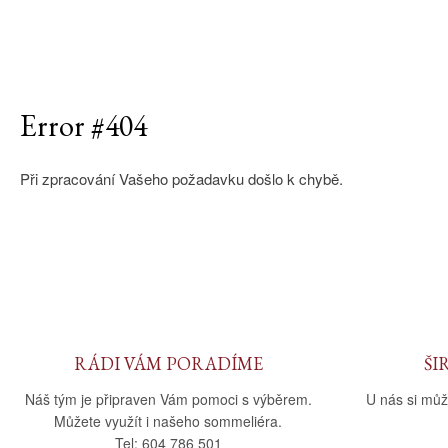
Error #404
Při zpracování Vašeho požadavku došlo k chybě.
RÁDI VÁM PORADÍME
ŠI
Náš tým je připraven Vám pomoci s výběrem.
U nás si můž
Můžete využít i našeho sommeliéra.
Tel: 604 786 501