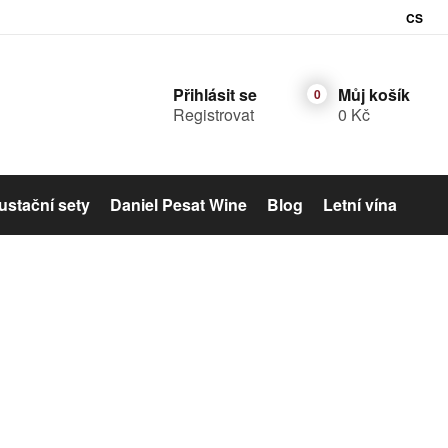
CS
Přihlásit se
Můj košík
Registrovat
0 Kč
stační sety
Daniel Pesat Wine
Blog
Letní vína
Šumivé víno