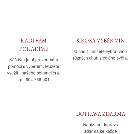
Daniel Pesat Wine
Blog
Letní vína
RÁDI VÁM
ŠIROKÝ VÝBĚR VÍN
PORADÍME
U nás si můžete vybrat víno
různých chutí z celého světa.
Náš tým je připraven Vám
pomoci s výběrem. Můžete
využít i našeho sommeliéra.
Tel: 604 786 501
DOPRAVA ZDARMA
Nabízíme dopravu
zdarma ke každé