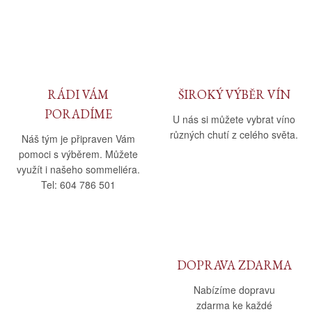
Daniel Pesat Wine
Blog
Letní vína
RÁDI VÁM
ŠIROKÝ VÝBĚR VÍN
PORADÍME
U nás si můžete vybrat víno
různých chutí z celého světa.
Náš tým je připraven Vám
pomoci s výběrem. Můžete
využít i našeho sommeliéra.
Tel: 604 786 501
DOPRAVA ZDARMA
Nabízíme dopravu
zdarma ke každé