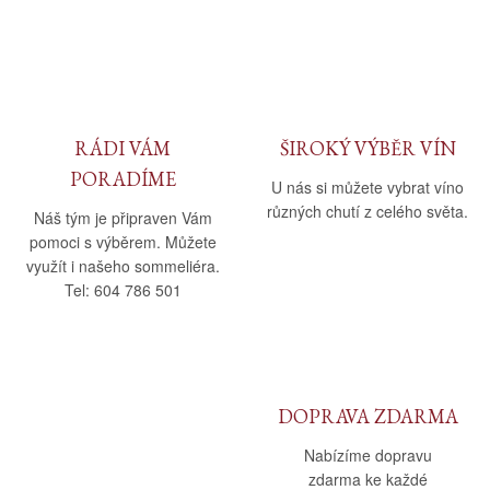
Daniel Pesat Wine
Blog
Letní vína
RÁDI VÁM
ŠIROKÝ VÝBĚR VÍN
PORADÍME
U nás si můžete vybrat víno
různých chutí z celého světa.
Náš tým je připraven Vám
pomoci s výběrem. Můžete
využít i našeho sommeliéra.
Tel: 604 786 501
DOPRAVA ZDARMA
Nabízíme dopravu
zdarma ke každé