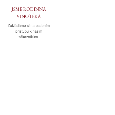
JSME RODINNÁ
VINOTÉKA
Zakládáme si na osobním
přístupu k našim
zákazníkům.
O nás
Vše o nákupu
O společnosti
Obchodní podmínky
Kamenná prodejna
Doprava a platba
Kontakty
Reklamační řád