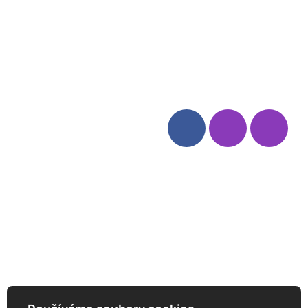
Blog
Zásady ochrany osobních
údajů
Odstoupení od smlouvy
Kategorie
Sledujte nás
Víno
Bag in Box
Moravský výběr
Akční nabídka
Dárkové sety
Specialní vína
Degustační sety
Daniel Pesat Wine
Newsletter