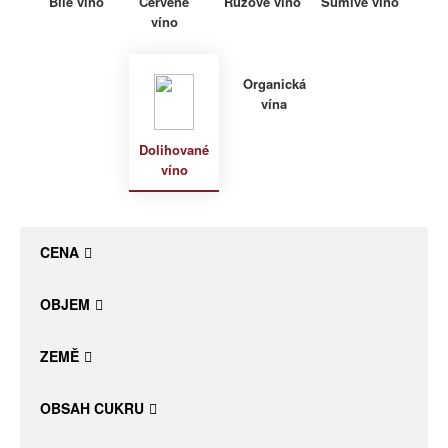
Bílé víno
Červené
Růžové víno
Šumivé víno
víno
Daniel Pesat Wine
Blog
Organická
vína
Letní vína
Dolihované
víno
CENA
OBJEM
ZEMĚ
OBSAH CUKRU