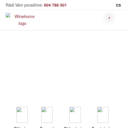
Rádi Vám poradíme:
604 786 501
CS
Víno
Dolihované víno
Bag in Box
Moravský výběr
Winehome
Katalog
Víno
Dolihované víno
Bílé víno
Červené
Růžové
Šumivé
Akční nabídka
víno
víno
víno
Dárkové sety
Specialní vína
Dolihované
Organická
Degustační sety
víno
vína