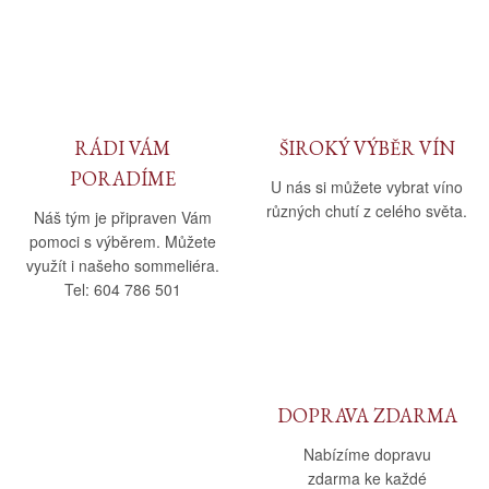
Daniel Pesat Wine
Blog
Letní vína
RÁDI VÁM
ŠIROKÝ VÝBĚR VÍN
PORADÍME
U nás si můžete vybrat víno
různých chutí z celého světa.
Náš tým je připraven Vám
pomoci s výběrem. Můžete
využít i našeho sommeliéra.
Tel: 604 786 501
DOPRAVA ZDARMA
Nabízíme dopravu
zdarma ke každé