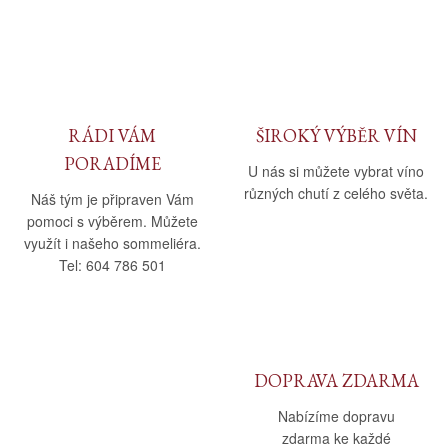
Daniel Pesat Wine
Blog
Letní vína
RÁDI VÁM
ŠIROKÝ VÝBĚR VÍN
PORADÍME
U nás si můžete vybrat víno
různých chutí z celého světa.
Náš tým je připraven Vám
pomoci s výběrem. Můžete
využít i našeho sommeliéra.
Tel: 604 786 501
DOPRAVA ZDARMA
Nabízíme dopravu
zdarma ke každé