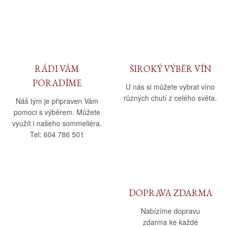
Daniel Pesat Wine
Blog
Letní vína
RÁDI VÁM
ŠIROKÝ VÝBĚR VÍN
PORADÍME
U nás si můžete vybrat víno
různých chutí z celého světa.
Náš tým je připraven Vám
pomoci s výběrem. Můžete
využít i našeho sommeliéra.
Tel: 604 786 501
DOPRAVA ZDARMA
Nabízíme dopravu
zdarma ke každé