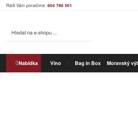
Rádi Vám poradíme:
604 786 501
Nabídka
Víno
Bag in Box
Moravský vý
Bílé víno
Dolihované víno