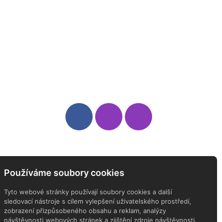
Sledujte nás
Newsletter
Používáme soubory cookies
ODEBÍREJTE NÁŠ NEWSLETTER
Tyto webové stránky používají soubory cookies a další
sledovací nástroje s cílem vylepšení uživatelského prostředí,
zobrazení přizpůsobeného obsahu a reklam, analýzy
návštěvnosti webových stránek a zjištění zdroje návštěvnosti.