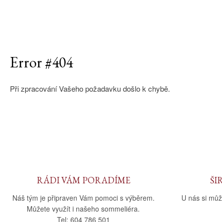
Error #404
Při zpracování Vašeho požadavku došlo k chybě.
RÁDI VÁM PORADÍME
ŠI
Náš tým je připraven Vám pomoci s výběrem.
U nás si můž
Můžete využít i našeho sommeliéra.
Tel: 604 786 501