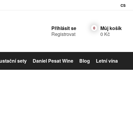
CS
Přihlásit se
Můj košík
Registrovat
0 Kč
stační sety
Daniel Pesat Wine
Blog
Letní vína
Šumivé víno