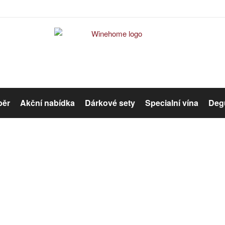
běr
Akční nabídka
Dárkové sety
Specialní vína
Degu
Červené víno
Růžové víno
Error #404
Organická vína