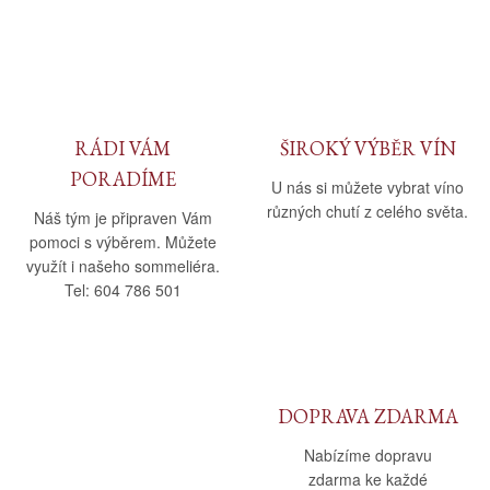
Daniel Pesat Wine
Blog
Letní vína
RÁDI VÁM
ŠIROKÝ VÝBĚR VÍN
PORADÍME
U nás si můžete vybrat víno
různých chutí z celého světa.
Náš tým je připraven Vám
pomoci s výběrem. Můžete
využít i našeho sommeliéra.
Tel: 604 786 501
DOPRAVA ZDARMA
Nabízíme dopravu
zdarma ke každé