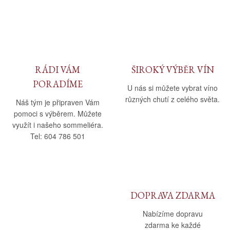
Daniel Pesat Wine
Blog
Letní vína
RÁDI VÁM
ŠIROKÝ VÝBĚR VÍN
PORADÍME
U nás si můžete vybrat víno
různých chutí z celého světa.
Náš tým je připraven Vám
pomoci s výběrem. Můžete
využít i našeho sommeliéra.
Tel: 604 786 501
DOPRAVA ZDARMA
Nabízíme dopravu
zdarma ke každé