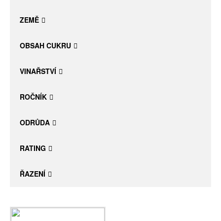
Daniel Pesat Wine
ZEMĚ
Blog
OBSAH CUKRU
Letní vína
VINAŘSTVÍ
ROČNÍK
ODRŮDA
RATING
ŘAZENÍ