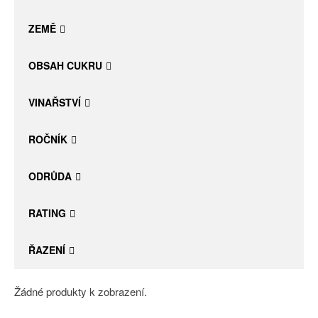
Daniel Pesat Wine
ZEMĚ
Blog
OBSAH CUKRU
Letní vína
VINAŘSTVÍ
ROČNÍK
ODRŮDA
RATING
ŘAZENÍ
Žádné produkty k zobrazení.