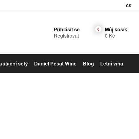
CS
Přihlásit se
Můj košík
Registrovat
0 Kč
stační sety
Daniel Pesat Wine
Blog
Letní vína
Šumivé víno