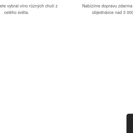
ete vybrat víno různých chutí z
Nabízíme dopravu zdarma
celého světa.
objednávce nad 3 000
upu
Kategorie
dmínky
Víno
tba
Bag in Box
ád
Moravský výběr
ny osobních údajů
Akční nabídka
d smlouvy
Dárkové sety
Specialní vína