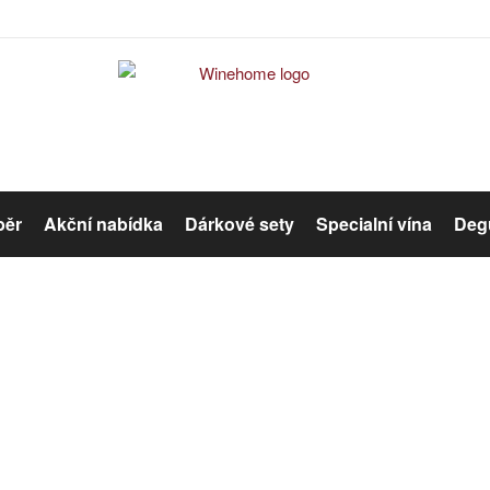
běr
Akční nabídka
Dárkové sety
Specialní vína
Degu
Červené víno
Růžové víno
Dárkové sety
Organická vína
Winehome
Katalog
Dárkové sety