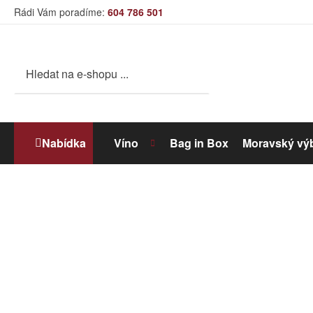
Rádi Vám poradíme:
604 786 501
Nabídka
Víno
Bag in Box
Moravský vý
Bílé víno
Dolihované víno