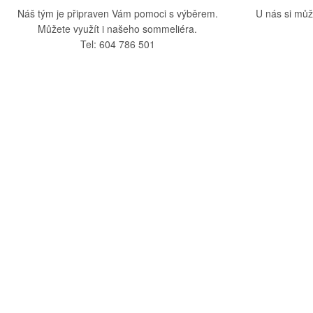
Náš tým je připraven Vám pomoci s výběrem.
U nás si můž
Můžete využít i našeho sommeliéra.
Tel: 604 786 501
O nás
Vše o nák
O společnosti
Obchodní po
Kamenná prodejna
Doprava a pla
Kontakty
Reklamační ř
Blog
Zásady ochra
Odstoupení o