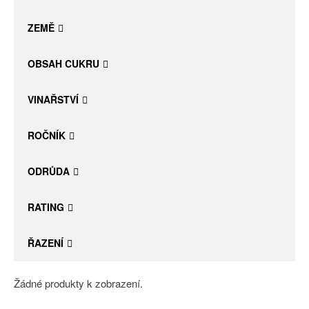
Daniel Pesat Wine
ZEMĚ
Blog
OBSAH CUKRU
Letní vína
VINAŘSTVÍ
ROČNÍK
ODRŮDA
RATING
ŘAZENÍ
Žádné produkty k zobrazení.