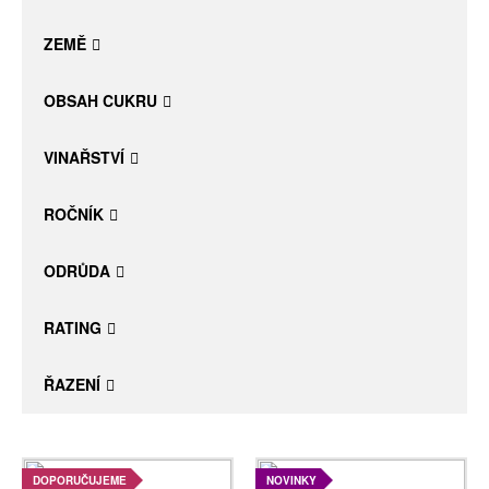
Daniel Pesat Wine
ZEMĚ
Blog
OBSAH CUKRU
Letní vína
VINAŘSTVÍ
ROČNÍK
ODRŮDA
RATING
ŘAZENÍ
DOPORUČUJEME
NOVINKY