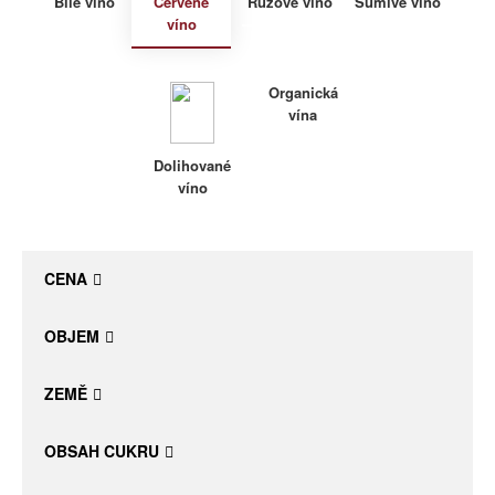
Bílé víno
Červené
Růžové víno
Šumivé víno
víno
Daniel Pesat Wine
Blog
Organická
vína
Letní vína
Dolihované
víno
CENA
OBJEM
ZEMĚ
OBSAH CUKRU