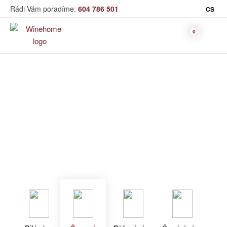
Rádi Vám poradíme:
604 786 501
CS
Víno
Červené víno
Bag in Box
Moravský výběr
Winehome
Katalog
Víno
Červené víno
Bílé víno
Červené
Růžové
Šumivé
Akční nabídka
víno
víno
víno
Dárkové sety
Specialní vína
Dolihované
Organická
Degustační sety
víno
vína