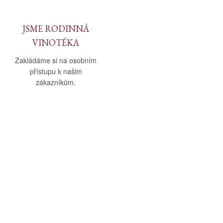
JSME RODINNÁ
VINOTÉKA
Zakládáme si na osobním
přístupu k našim
zákazníkům.
O nás
Vše o nákupu
O společnosti
Obchodní podmínky
Kamenná prodejna
Doprava a platba