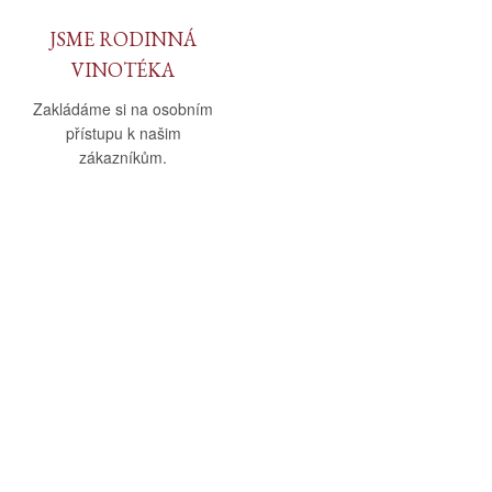
JSME RODINNÁ
VINOTÉKA
Zakládáme si na osobním
přístupu k našim
zákazníkům.
O nás
Vše o nákupu
O společnosti
Obchodní podmínky
Kamenná prodejna
Doprava a platba
Kontakty
Reklamační řád