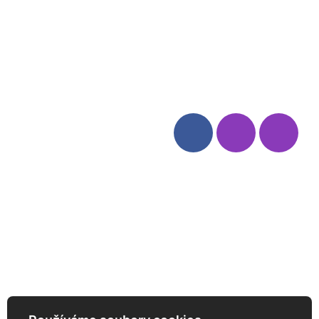
Blog
Zásady ochrany osobních
údajů
Odstoupení od smlouvy
Kategorie
Sledujte nás
Víno
Bag in Box
Moravský výběr
Akční nabídka
Dárkové sety
Specialní vína
Degustační sety
Daniel Pesat Wine
Newsletter