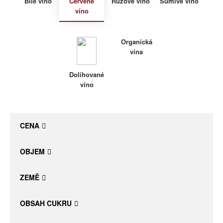
Bílé víno
Červené
Růžové víno
Šumivé víno
víno
Daniel Pesat Wine
Blog
Organická
vína
Letní vína
Dolihované
víno
CENA
OBJEM
ZEMĚ
OBSAH CUKRU